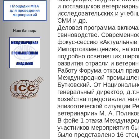
и поставщиков ветеринарны
Площадки МПА
для проведения
исследовательских и учебн
мероприятий
СМИ и др.
Деловая программа включа
Наш баннер:
свиноводстве. Современное
фокус-сессию «Актуальные 
Импортозамещение», на кот
подробно осветивших широ
развития отрасли и ветери
Работу Форума открыл прив
Международной промышленн
Бутковский. От Национальн
генеральный директор, д.т.
хозяйства представлял нач
эпизоотической ситуации 
ветеринарии» М. А. Поляко
В фойе 1 этажа Междунаро
участников мероприятия бы
было представлено 16 стен