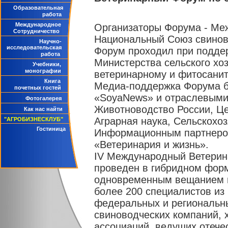
Образовательная
работа
Международное
Организаторы Форума - Ме
Сотрудничество
Национальный Союз свинов
Научно-
исследовательская
Форум проходил при подде
работа
Министерства сельского хо
Учебники,
монографии
ветеринарному и фитосанит
Книга
Медиа-поддержка Форума б
почетных гостей
«SoyaNews» и отраслевыми
Фотогалерея
Животноводство России, Це
Как нас найти
Аграрная наука, Сельскохоз
"АГРОБИЗНЕСКЛУБ"
Гостиница
Информационным партнером
«Ветеринария и жизнь».
IV Международный Ветерин
проведен в гибридном фор
одновременным вещанием в
более 200 специалистов из 
федеральных и региональн
свиноводческих компаний, 
ассоциаций, ведущих отече