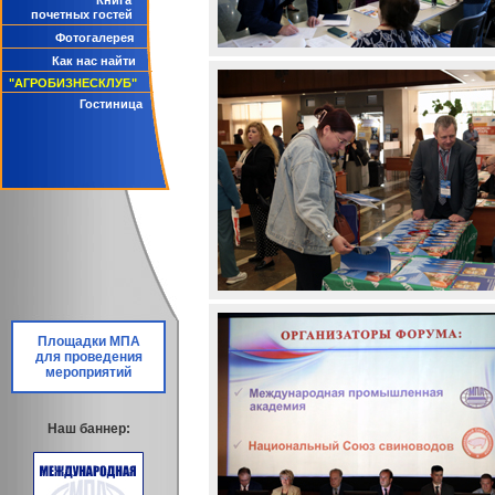
Книга
почетных гостей
Фотогалерея
Как нас найти
"АГРОБИЗНЕСКЛУБ"
Гостиница
Площадки МПА
для проведения
мероприятий
Наш баннер: