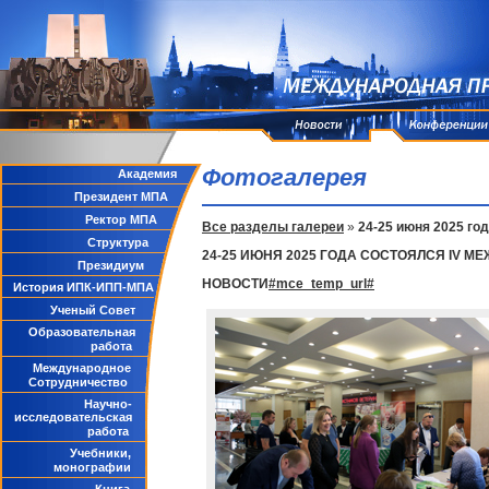
Фотогалерея
Академия
Президент МПА
Ректор МПА
Все разделы галереи
»
24-25 июня 2025 го
Структура
24-25 ИЮНЯ 2025 ГОДА СОСТОЯЛСЯ IV
Президиум
НОВОСТИ
#mce_temp_url#
История ИПК-ИПП-МПА
Ученый Совет
Образовательная
работа
Международное
Сотрудничество
Научно-
исследовательская
работа
Учебники,
монографии