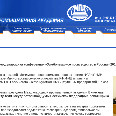
тел.: (499)235-
факс: (499)235
II Международная конференция «Хлебопекарное производство в России - 20
союз пекарей, Международная промышленная академия, ФГАНУ НИИ
жке Министерства сельского хозяйства РФ, ФИЦ питания и
ты РФ, Российского Союза мукомольных и крупяных предприятий, Союза
крыли президент Международной промышленной академии
Вячеслав
едателя Государственной Думы Российской Федерации Яровая Ирина
на
отметила, что позиция относительно запрета на возврат торговыми
 производителям поддержана Роспотребнадзором, Минсельхозом.
высказывает мнение о недопустимости заключения между торговыми