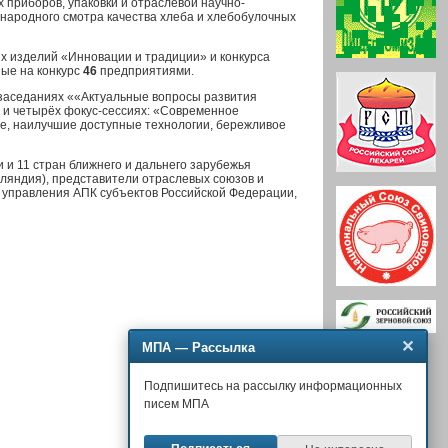
приборов, упаковки и отраслевой научно-
ународного смотра качества хлеба и хлебобулочных
х изделий «Инновации и традиции» и конкурса
ые на конкурс
46
предприятиями.
 заседаниях ««Актуальные вопросы развития
 и четырёх фокус-сессиях: «Современное
ие, наилучшие доступные технологии, бережливое
 и 11 стран ближнего и дальнего зарубежья
нляндия), представители отраслевых союзов и
в управления АПК субъектов Российской Федерации,
✕
МПА — Рассылка
Подпишитесь на рассылку информационных
писем МПА