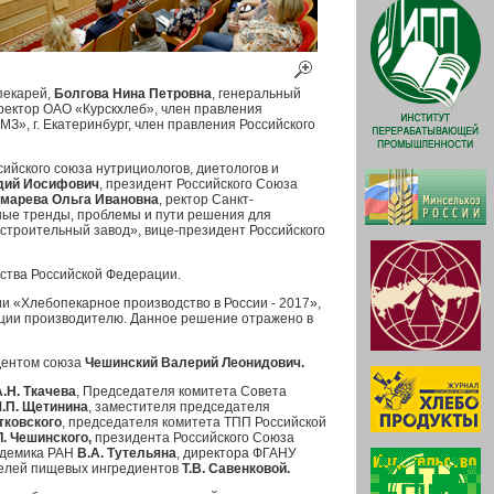
пекарей,
Болгова Нина Петровна
, генеральный
ректор ОАО «Курскхлеб», член правления
», г. Екатеринбург, член правления Российского
ийского союза нутрициологов, диетологов и
дий Иосифович
, президент Российского Союза
марева Ольга Ивановна
, ректор Санкт-
вные тренды, проблемы и пути решения для
строительный завод», вице-президент Российского
йства Российской Федерации.
 «Хлебопекарное производство в России - 2017»,
кции производителю. Данное решение отражено в
идентом союза
Чешинский Валерий Леонидович.
А.Н. Ткачева
, Председателя комитета Совета
.П. Щетинина
, заместителя председателя
тковского
, председателя комитета ТПП Российской
. Чешинского,
президента Российского Союза
адемика РАН
В.А. Тутельяна
, директора ФГАНУ
телей пищевых ингредиентов
Т.В. Савенковой.