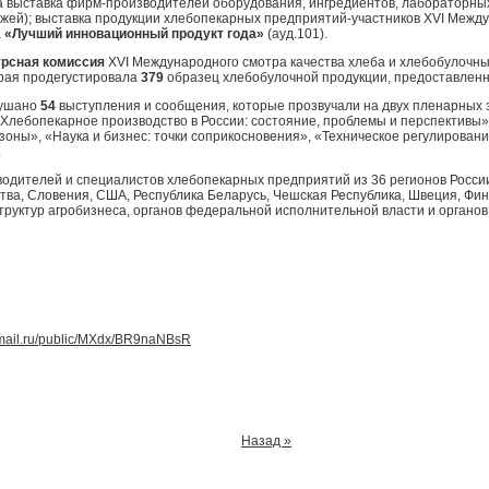
 выставка фирм-производителей оборудования, ингредиентов, лабораторных 
тажей); выставка продукции хлебопекарных предприятий-участников ХVI Межд
а
«Лучший инновационный продукт года»
(ауд.101).
урсная комиссия
ХVI Международного смотра качества хлеба и хлебобулочны
орая продегустировала
379
образец хлебобулочной продукции, предоставленн
лушано
54
выступления и сообщения, которые прозвучали на двух пленарных
лебопекарное производство в России: состояние, проблемы и перспективы»
зоны», «Наука и бизнес: точки соприкосновения», «Техническое регулирован
.
одителей и специалистов хлебопекарных предприятий из 36 регионов России
тва, Словения, США, Республика Беларусь, Чешская Республика, Швеция, Фи
труктур агробизнеса, органов федеральной исполнительной власти и органо
d.mail.ru/public/MXdx/BR9naNBsR
Назад »