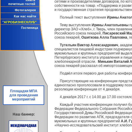
Книга
сетями и производителями договоров, по ко
почетных гостей
собственности на товар. «Поддержка и разв
и государственная стратегия продовольствен
Фотогалерея
Как нас найти
Полный текст выступления
Ирины Анато
"АГРОБИЗНЕСКЛУБ"
Тему выступления
Ирины Анатольевны
п
Гостиница
директор ЗАО «Хлеб», г. Тверь, член правлен
Российского союза пекарей,
Писаревский Ма
союза пекарей,
Ошиткова Алла Павловна
, 
Тутельян Виктор Александрович
, акаде
специалистов пищевой индустрии подчеркнул
мукомольных и крупяных предприятий выдели
Петербургского института управления и пищ
хлебопекарной отрасли.
Минькин Виталий 
союза пекарей рассказал об импортозамещен
Подвёл итоги первого дня работы конфе
Присутствующие на конференции представ
единогласно проголосовали в поддержку поз
резолюции конференции от 4 декабря.
Площадки МПА
для проведения
4
декабря 2017 г. с 14.00 до 17.00 состоя
мероприятий
Каждый участник конференции получил бу
Федерации Федерального Собрания Российск
Государственной Думы Российской Федерац
Наш баннер:
Федерации по развитию АПК, председателя
мукомольных и крупяных предприятий
А.И. 
«Научно-исследовательский институт хлеб