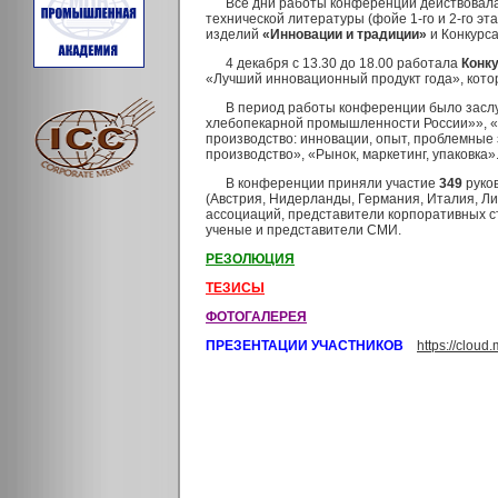
Все дни работы конференции действовала
технической литературы (фойе 1-го и 2-го э
изделий
«Инновации и традиции»
и Конкурс
4 декабря с 13.30 до 18.00 работала
Конк
«Лучший инновационный продукт года», кот
В период работы конференции было зас
хлебопекарной промышленности России»», «Х
производство: инновации, опыт, проблемные 
производство», «Рынок, маркетинг, упаковка»
В конференции приняли участие
349
руков
(Австрия, Нидерланды, Германия, Италия, Ли
ассоциаций, представители корпоративных с
ученые и представители СМИ.
РЕЗОЛЮЦИЯ
ТЕЗИСЫ
ФОТОГАЛЕРЕЯ
ПРЕЗЕНТАЦИИ УЧАСТНИКОВ
https://clou