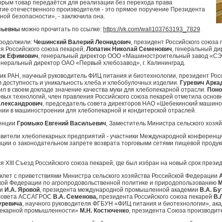
торым товар передаётся для реализации без перехода права
итие отечественного производителя - это прямое поручение Президента
ной безопасности», - заключила она.
льевны
можно прочитать по ссылке:
https://vk.com/wall103763193_7829
родолжили:
Чешинский Валерий Леонидович
, президент Российского союза 
ия Российского союза пекарей,
Лопатин Николай Семенович
, генеральный ди
рк Ефимович
, генеральный директор ООО «Машиностроительный завод «СЭМЗ
генеральный директор ОАО «Первый хлебозавод», г. Калининград.
мик РАН, научный руководитель ФИЦ питания и биотехнологии, президент Росс
 доступность и уникальность хлеба и хлебобулочных изделии.
Гуревич Арка
л в своем докладе значение качества муки для хлебопекарной отрасли.
Поно
евых технологий, член правления Российского союза пекарей отметила осно
Александрович
, председатель совета директоров НАО «Шебекинский машино
ии в машиностроении для хлебопекарной и кондитерской отраслей.
ренции
Громыко Евгений Васильевич
, Заместитель Министра сельского хозя
ители хлебопекарных предприятий - участники Международной конференции
иции о законодательном запрете возврата торговыми сетями пищевой проду
лся XIII Съезд Российского союза пекарей, где был избран на новый срок през
клет с приветствиями Министра сельского хозяйства Российской Федерации
ой Федерации по агропродовольственной политике и природопользованию
М
ии
И.А. Яровой
, президента международной промышленной академии
В.А. Бу
 совета АССАГРОС
В.А. Семенова,
президента Российского союза пекарей
В.Л
Гуревича
, научного руководителя ФГБУН «ФИЦ питания и биотехнологии», ак
опекарной промышленности»
М.Н. Костюченко
, президента Союза производи