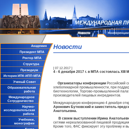
Новости
Академия
Президент МПА
Ректор МПА
Структура
[ 07.12.2017 ]
Президиум
4 - 6 декабря 2017 г. в МПА состоялась XI
История ИПК-ИПП-МПА
Ученый Совет
Организаторы конференции
Российский 
хлебопекарной промышленности, при поддер
Образовательная
биотехнологии, Торгово-промышленной пала
работа
производителей пищевых ингредиентов.
Международное
Сотрудничество
Международную конференцию 4 декабря от
Научно-
Аронович Бутковский
и заместитель предс
исследовательская
Анатольевна.
работа
В своем выступлении Ирина Анатольев
Учебники,
сетями нереализованной пищевой продукции
монографии
Кроме того, ФАС фиксирует эту проблему и 