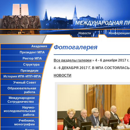
Фотогалерея
Академия
Президент МПА
Ректор МПА
Все разделы галереи
»
4 - 6 декабря 2017
Структура
4 - 6 ДЕКАБРЯ 2017 Г. В МПА СОСТОЯЛ
Президиум
НОВОСТИ
История ИПК-ИПП-МПА
Ученый Совет
Образовательная
работа
Международное
Сотрудничество
Научно-
исследовательская
работа
Учебники,
монографии