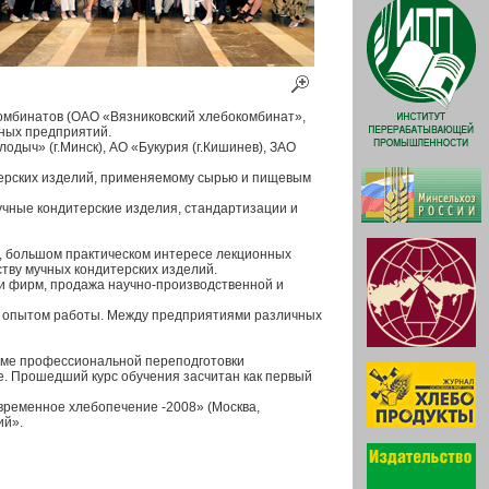
комбинатов (ОАО «Вязниковский хлебокомбинат»,
тных предприятий.
дыч» (г.Минск), АО «Букурия (г.Кишинев), ЗАО
терских изделий, применяемому сырью и пищевым
учные кондитерские изделия, стандартизации и
, большом практическом интересе лекционных
тву мучных кондитерских изделий.
и фирм, продажа научно-производственной и
сь опытом работы. Между предприятиями различных
мме профессиональной переподготовки
е. Прошедший курс обучения засчитан как первый
временное хлебопечение -2008» (Москва,
ий».