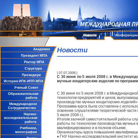
Новости
Академия
Президент МПА
Ректор МПА
Структура
[ 07.07.2008 ]
Президиум
С 30 июня по 5 июля 2008 г. в Междунар
мучные кондитерские изделия по программ
История ИПК-ИПП-МПА
Ученый Совет
С 30 июня по 5 июля 2008 г. в Международ
Образовательная
технологов предприятий и цехов, выпускающ
работа
производство мучных кондитерских изделий»
Международное
Программа курса была составлена с исполь
Сотрудничество
освоение слушателями теоретической части пр
Научно-
5 июля 2008 г.).
исследовательская
Итогом заочной самостоятельной работы сл
работа
работы по технологии производства мучных
квалифицированно и в полном объеме.
Учебники,
монографии
Организаторы курса повышения квалификаци
♦ ГНУ Научно-исследовательский институт 