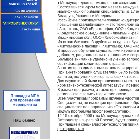
Книга
♦ Международная промышленная академия
почетных гостей
Состоявшиеся курсы можно назвать междунар
Фотогалерея
квалификацию прибыли специалисты из 17 рес
Беларусь, Украины и Молдовы.
Как нас найти
Российские производители мучных кондитерс
"АГРОБИЗНЕСКЛУБ"
повышения квалификации, – это технологи к
г.Астрахань, ОАО «Брянконфи», ООО «Конди
Гостиница
«Кондитерское объединение «Любимый край»,
Владимирская обл., ООО «Хлебокомбинат», г.Ш
Из стран ближнего Зарубежья на курсах обуч
«Житомирские ласощи» (г.Житомир), ОАО «Кор
В процессе обучения слушателями изучены 
добавкам, рациональным технологиям и совр
Большое внимание уделено изучению вопросо
сертификации кондитерской отрасли.
Занятия проводились высококвалифициров
При анкетировании слушателями было выска
занятий, получению исчерпывающих ответов 
Для слушателей были организованы мастер-к
нормативно-технической литературы, предос
В рамках программы, а также при проведени
регионов завязались творческие связи.
Площадки МПА
Всем участникам программы вручены удостов
для проведения
Специалисты, не имеющие профильного обра
мероприятий
специалистов по направлению «Технологии и
модуль программы профпереподготовки.
12-15 октября 2008 г. на Международном хл
Экспоцентр на красной Пресне) будет провед
Наш баннер:
Приглашаем специалистов-технологов приня
фоторепортаж