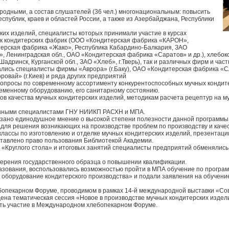
одными, а состав слушателей (36 чел.) многонациональным: повысить
публик, краев и областей России, а также из Азербайджана, Республики
ких изделий, специалисты которых принимали участие в курсах
ак кондитерских фабрик (ООО «Кондитерская фабрика «КАРОН»,
терская фабрика «Жако», Республика Кабардино-Балкария, ЗАО
 Ленинградская обл., ОАО «Кондитерская фабрика «Саратов» и др.), хлебо
адринск, Курганской обл., ЗАО «Хлеб», г.Тверь), так и различных фирм и час
ались специалисты фирмы «Аврора» (г.Баку), ОАО «Кондитерская фабрика «Сло
овай» (г.Киев) и ряда других предприятий
вопросы по современному ассортименту конкурентоспособных мучных конди
еменному оборудованию, его санитарному состоянию.
в качества мучных кондитерских изделий, методикам расчета рецептур на м
анными специалистами ГНУ НИИКП РАСХН и МПА.
зано единодушное мнение о высокой степени полезности данной программы
для решения возникающих на производстве проблем по производству и качес
лассы по изготовлению и отделке мучных кондитерских изделий, презентаци
тавлено право пользования Библиотекой Академии.
и «Круглого стола» и итоговых занятий специалисты предприятий обменяли
ерения государственного образца о повышении квалификации.
зования, воспользовались возможностью пройти в МПА обучение по програ
 оборудование кондитерского производства» и подали заявления на обучени
ебопекарном Форуме, проводимом в рамках 14-й международной выставки «Со
ена тематическая сессия «Новое в производстве мучных кондитерских издел
ть участие в Международном хлебопекарном Форуме.