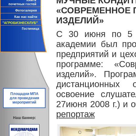
МУЧНЫЕ КОНДИТ
Книга
почетных гостей
«СОВРЕМЕННОЕ 
Фотогалерея
Как нас найти
ИЗДЕЛИЙ»
"АГРОБИЗНЕСКЛУБ"
Гостиница
С 30 июня по 5 
академии был про
предприятий и цех
программе: «Сов
изделий». Прогр
дистанционных о
освоение слушате
Площадки МПА
для проведения
27июня 2008 г.) и 
мероприятий
репортаж
Наш баннер: