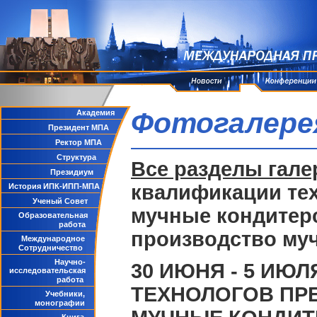
Фотогалере
Академия
Президент МПА
Ректор МПА
Структура
Все разделы гале
Президиум
квалификации те
История ИПК-ИПП-МПА
Ученый Совет
мучные кондитер
Образовательная
работа
производство му
Международное
Сотрудничество
Научно-
30 ИЮНЯ - 5 ИЮ
исследовательская
работа
ТЕХНОЛОГОВ ПР
Учебники,
монографии