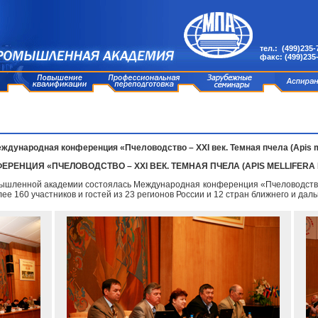
тел.: (499)235-
факс: (499)235
Международная конференция «Пчеловодство – XXI век. Темная пчела (Apis mell
ФЕРЕНЦИЯ «ПЧЕЛОВОДСТВО – XXI ВЕК. ТЕМНАЯ ПЧЕЛА (APIS MELLIFERA 
шленной академии состоялась Международная конференция «Пчеловодство – XXI
е 160 участников и гостей из 23 регионов России и 12 стран ближнего и дал