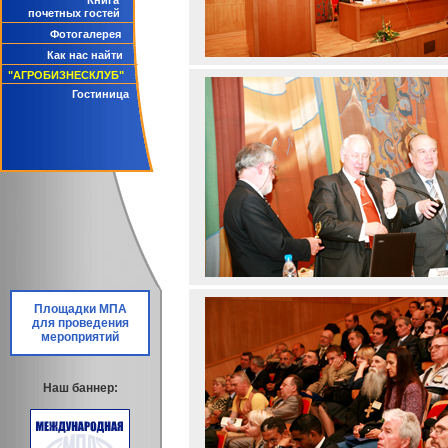
Книга
почетных гостей
Фотогалерея
Как нас найти
"АГРОБИЗНЕСКЛУБ"
Гостиница
Площадки МПА
для проведения
мероприятий
Наш баннер: