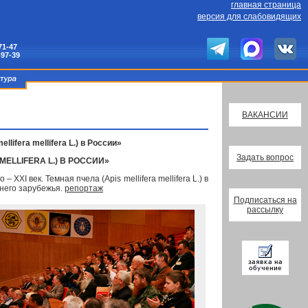
главная страница
версия для слабовидящих
71-47
-97-39
ВАКАНСИИ
ifera mellifera L.) в России»
Задать вопрос
MELLIFERA L.) В РОССИИ»
 век. Темная пчела (Apis mellifera mellifera L.) в
ьнего зарубежья.
репортаж
Подписаться на
рассылку