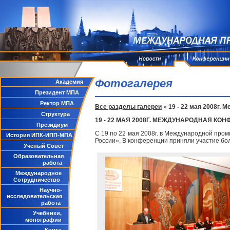
Фотогалерея
Академия
Президент МПА
Ректор МПА
Все разделы галереи
»
19 - 22 мая 2008г. 
Структура
19 - 22 МАЯ 2008Г. МЕЖДУНАРОДНАЯ КОН
Президиум
С 19 по 22 мая 2008г. в Международной промы
История ИПК-ИПП-МПА
России». В конференции приняли участие боле
Ученый Совет
Образовательная
работа
Международное
Сотрудничество
Научно-
исследовательская
работа
Учебники,
монографии