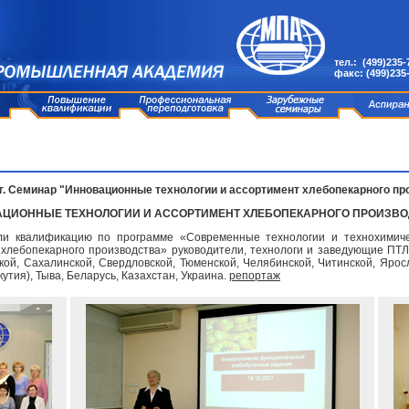
тел.: (499)235-
факс: (499)235
07г. Cеминар "Инновационные технологии и ассортимент хлебопекарного пр
НОВАЦИОННЫЕ ТЕХНОЛОГИИ И АССОРТИМЕНТ ХЛЕБОПЕКАРНОГО ПРОИЗВ
ли квалификацию по программе «Современные технологии и технохимиче
хлебопекарного производства» руководители, технологи и заведующие ПТЛ 
ой, Сахалинской, Свердловской, Тюменской, Челябинской, Читинской, Яросл
утия), Тыва, Беларусь, Казахстан, Украина.
репортаж