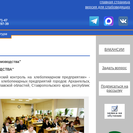
главная страница
версия для слабовидящих
71-47
-97-39
ВАКАНСИИ
оизводства"
Задать вопрос
ОДСТВА"
ский контроль на хлебопекарном предприятии» -
хлебопекарных предприятий городов: Архангельск,
авской областей, Ставропольского края, республик:
Подписаться на
рассылку