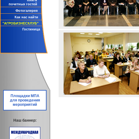
Книга
почетных гостей
Фотогалерея
Как нас найти
"АГРОБИЗНЕСКЛУБ"
Гостиница
Площадки МПА
для проведения
мероприятий
Наш баннер: