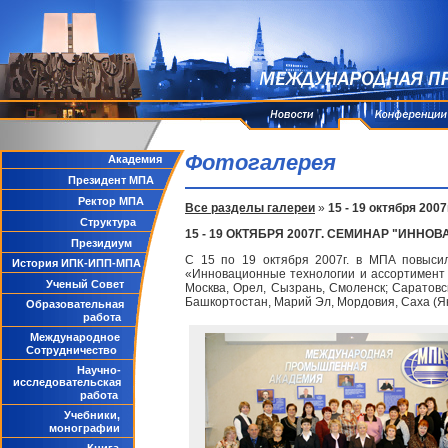
Фотогалерея
Академия
Президент МПА
Ректор МПА
Все разделы галереи
»
15 - 19 октября 20
Структура
15 - 19 ОКТЯБРЯ 2007Г. CЕМИНАР "ИН
Президиум
С 15 по 19 октября 2007г. в МПА повыси
История ИПК-ИПП-МПА
«Инновационные технологии и ассортимент 
Ученый Совет
Москва, Орел, Сызрань, Смоленск; Саратовск
Башкортостан, Марий Эл, Мордовия, Саха (Як
Образовательная
работа
Международное
Сотрудничество
Научно-
исследовательская
работа
Учебники,
монографии