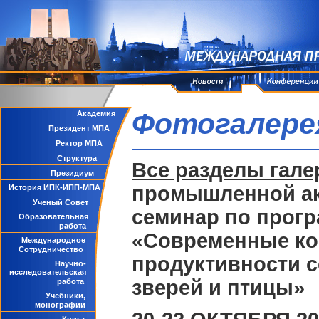
Фотогалере
Академия
Президент МПА
Ректор МПА
Структура
Все разделы гале
Президиум
промышленной ак
История ИПК-ИПП-МПА
Ученый Совет
семинар по прог
Образовательная
работа
«Современные ко
Международное
Сотрудничество
продуктивности 
Научно-
исследовательская
зверей и птицы»
работа
Учебники,
монографии