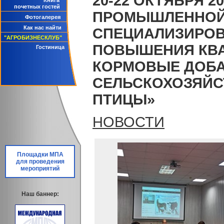
20-22 ОКТЯБРЯ 
Книга
почетных гостей
ПРОМЫШЛЕННОЙ
Фотогалерея
Как нас найти
СПЕЦИАЛИЗИРОВ
"АГРОБИЗНЕСКЛУБ"
ПОВЫШЕНИЯ КВА
Гостиница
КОРМОВЫЕ ДОБА
СЕЛЬСКОХОЗЯЙС
ПТИЦЫ»
НОВОСТИ
Площадки МПА
для проведения
мероприятий
Наш баннер: