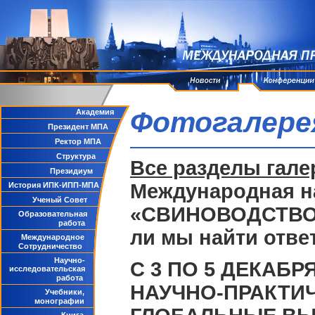
Фотогалере
Академия
Президент МПА
Ректор МПА
Структура
Все разделы гале
Президиум
Международная н
История ИПК-ИПП-МПА
Ученый Совет
«СВИНОВОДСТВО-2
Образовательная
работа
ли мы найти отве
Международное
Сотрудничество
Научно-
С 3 ПО 5 ДЕКАБ
исследовательская
работа
НАУЧНО-ПРАКТИ
Учебники,
монографии