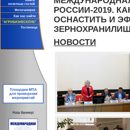
МЕЖДУНАРОДНАЯ
Книга
почетных гостей
РОССИИ-2019. К
Фотогалерея
Как нас найти
ОСНАСТИТЬ И Э
"АГРОБИЗНЕСКЛУБ"
ЗЕРНОХРАНИЛИЩ
Гостиница
НОВОСТИ
Площадки МПА
для проведения
мероприятий
Наш баннер: