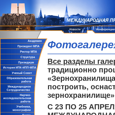
Фотогалере
Академия
Президент МПА
Ректор МПА
Структура
Все разделы гале
Президиум
традиционно про
История ИПК-ИПП-МПА
Ученый Совет
«Зернохранилища 
Образовательная
работа
построить, оснас
Международное
Сотрудничество
зернохранилище»
Научно-
исследовательская
работа
С 23 ПО 25 АПРЕ
Учебники,
монографии