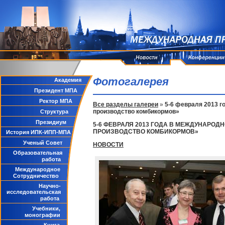
Фотогалерея
Академия
Президент МПА
Ректор МПА
Все разделы галереи
»
5-6 февраля 2013 
производство комбикормов»
Структура
Президиум
5-6 ФЕВРАЛЯ 2013 ГОДА В МЕЖДУНАРО
ПРОИЗВОДСТВО КОМБИКОРМОВ»
История ИПК-ИПП-МПА
Ученый Совет
НОВОСТИ
Образовательная
работа
Международное
Сотрудничество
Научно-
исследовательская
работа
Учебники,
монографии