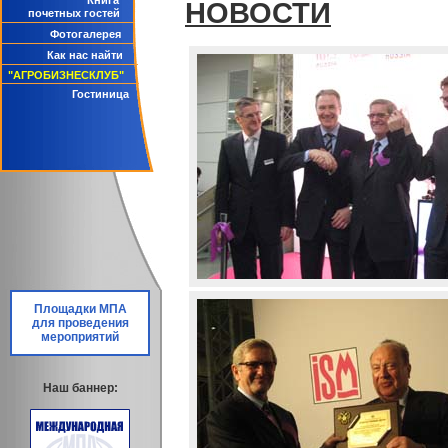
Книга
НОВОСТИ
почетных гостей
Фотогалерея
Как нас найти
"АГРОБИЗНЕСКЛУБ"
Гостиница
Площадки МПА
для проведения
мероприятий
Наш баннер: