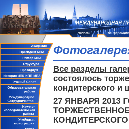
Фотогалере
Академия
Президент МПА
Ректор МПА
Структура
Все разделы гале
Президиум
состоялось торж
История ИПК-ИПП-МПА
Ученый Совет
кондитерского и 
Образовательная
работа
Международное
27 ЯНВАРЯ 2013 
Сотрудничество
Научно-
ТОРЖЕСТВЕННОЕ
исследовательская
работа
КОНДИТЕРСКОГО
Учебники,
монографии