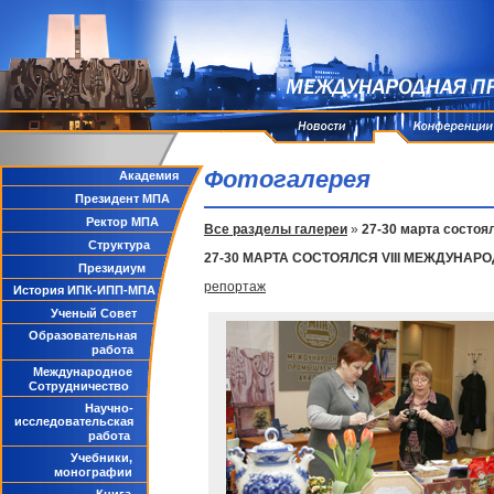
Фотогалерея
Академия
Президент МПА
Ректор МПА
Все разделы галереи
»
27-30 марта состоя
Структура
27-30 МАРТА СОСТОЯЛСЯ VIII МЕЖДУНА
Президиум
репортаж
История ИПК-ИПП-МПА
Ученый Совет
Образовательная
работа
Международное
Сотрудничество
Научно-
исследовательская
работа
Учебники,
монографии