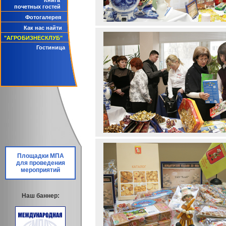
Книга
почетных гостей
Фотогалерея
Как нас найти
"АГРОБИЗНЕСКЛУБ"
Гостиница
Площадки МПА
для проведения
мероприятий
Наш баннер: