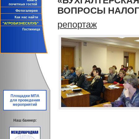
«БУХГАЛТЕРСКАЯ
Книга
почетных гостей
ВОПРОСЫ НАЛОГ
Фотогалерея
Как нас найти
репортаж
"АГРОБИЗНЕСКЛУБ"
Гостиница
Площадки МПА
для проведения
мероприятий
Наш баннер: