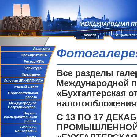
Фотогалере
Академия
Президент МПА
Ректор МПА
Структура
Все разделы гале
Президиум
Международной п
История ИПК-ИПП-МПА
Ученый Совет
«Бухгалтерская о
Образовательная
работа
налогообложения
Международное
Сотрудничество
Научно-
С 13 ПО 17 ДЕК
исследовательская
работа
ПРОМЫШЛЕННОЙ
Учебники,
монографии