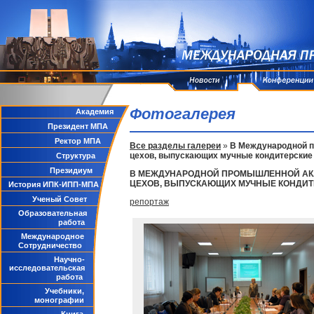
Фотогалерея
Академия
Президент МПА
Ректор МПА
Все разделы галереи
»
В Международной п
цехов, выпускающих мучные кондитерские 
Структура
Президиум
В МЕЖДУНАРОДНОЙ ПРОМЫШЛЕННОЙ АКАД
ЦЕХОВ, ВЫПУСКАЮЩИХ МУЧНЫЕ КОНДИТ
История ИПК-ИПП-МПА
Ученый Совет
репортаж
Образовательная
работа
Международное
Сотрудничество
Научно-
исследовательская
работа
Учебники,
монографии