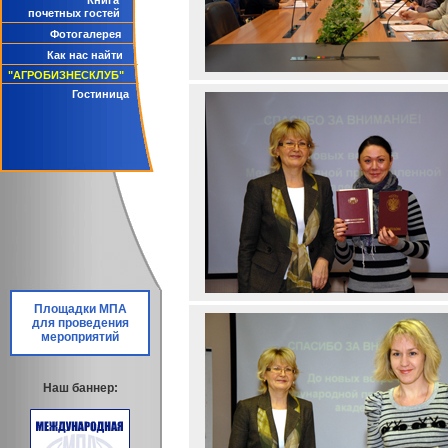
Книга
почетных гостей
Фотогалерея
Как нас найти
"АГРОБИЗНЕСКЛУБ"
Гостиница
Площадки МПА
для проведения
мероприятий
Наш баннер: