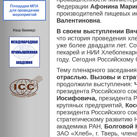
Федерации
Афонина Марин
Площадки МПА
для проведения
производителей пищевых и
мероприятий
Валентиновна
.
В своем выступлении
Вяч
Наш баннер:
что история проведения хл
уже более двадцати лет. С
пекарей и НИИ Хлебопекар
году. Сегодня Российскому 
Тему пленарного заседания
отраслью. Вызовы и стра
продолжили выступления:
Ч
президента Российского со
Иосифовича,
президента Р
крупяных предприятий,
Кос
президента Российского сою
стратегическому развитию
академика РАН,
Болговой 
ЗАО «Хлеб», г. Тверь, член