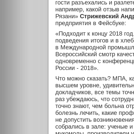
гости разъехались и разлет
например, какой отзыв нап
Рязани»
Стрижевский Анд
предприятия в Фейсбуке:
«Подходит к концу 2018 го
подведения итогов и в хлеб
в Международной промышле
Всероссийский смотр качес
одновременно с конференц
России - 2018».
Что можно сказать? МПА, ка
высшем уровне, удивитель
докладчиков, все темы точ
раз убеждаюсь, что сотрудн
точно знают, чем больна отр
болезнь лечить, какие про
не допустить возникновени
собрались в зале: ученые 
мукомолы, производители у