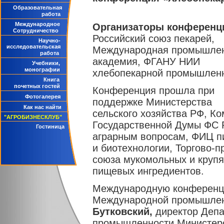
Образовательная
работа
Международное
Организаторы конференц
Сотрудничество
Российский союз пекарей,
Научно-
исследовательская
Международная промышле
работа
академия, ФГАНУ НИИ
Учебники,
монографии
хлебопекарной промышленн
Книга
почетных гостей
Конференция прошла при
Фотогалерея
поддержке Министерства
Как нас найти
сельского хозяйства РФ, Ко
"АГРОБИЗНЕСКЛУБ"
Государственной Думы ФС 
Гостиница
аграрным вопросам, ФИЦ п
и биотехнологии, Торгово-
союза мукомольных и круп
пищевых ингредиентов.
Международную конференци
Международной промышле
Бутковский,
директор Депа
промышленности Министерст