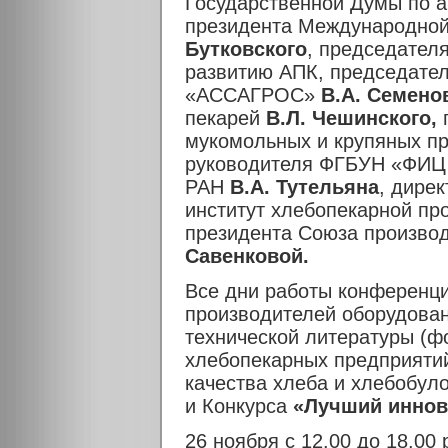
Государственной Думы по 
президента Международно
Бутковского
, председател
развитию АПК, председате
«АССАГРОС»
В.А. Семено
пекарей
В.Л. Чешинского,
мукомольных и крупяных п
руководителя ФГБУН «ФИЦ 
РАН
В.А. Тутельяна
, дире
институт хлебопекарной п
президента Союза произво
Савенковой.
Все дни работы конференц
производителей оборудован
технической литературы (фо
хлебопекарных предприятий
качества хлеба и хлебобул
и Конкурса
«Лучший иннов
26 ноября с 12.00 до 18.00