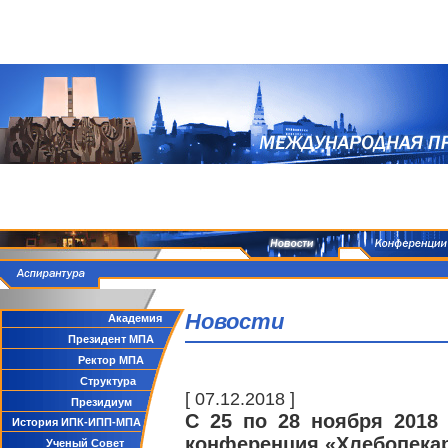
Новости
Академия
Президент МПА
Ректор МПА
Структура
[ 07.12.2018 ]
Президиум
С 25 по 28 ноября 2018
История ИПК-ИПП-МПА
конференция «Хлебопекар
Ученый Совет