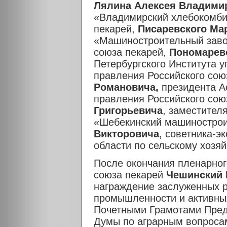
Лялина Алексея Владими
«Владимирский хлебокомбин
пекарей,
Писаревского Ма
«Машиностроительный заво
союза пекарей,
Пономарев
Петербургского Института 
правления Российского сою
Романовича,
президента А
правления Российского сою
Григорьевича
, заместител
«Шебекинский машинострои
Викторовича
, советника-
области по сельскому хозя
После окончания пленарног
союза пекарей
Чешинский 
награждение заслуженных 
промышленности и активных
Почетными Грамотами Пред
Думы по аграрным вопроса