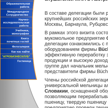
Образовательная
работа
Международное
В составе делегации были 
Сотрудничество
крупнейших российских зе
Научно-
исследовательская
Москвы, Барнаула, Рубцовск
работа
Учебники,
В рамках этого визита сост
монографии
мукомольное предприятие
Книга
почетных гостей
делегации ознакомились с
Фотогалерея
оборудованием фирмы
Bü
c
Как нас найти
эффективную переработку з
"АГРОБИЗНЕСКЛУБ"
продукции и высокую дохо
Гостиница
группе дал начальник мельни
представители фирмы Büchle
Члены российской делегаци
универсальной мельницы а
Словакии
, оснащенной об
позволяющим перерабатыват
пшеницу, твердую пшеницу 
предприятию провели техни