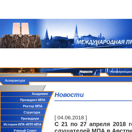
Новости
Академия
Президент МПА
Ректор МПА
Структура
[ 04.06.2018 ]
Президиум
С 21 по 27 апреля 2018 
История ИПК-ИПП-МПА
слушателей МПА в Австр
Ученый Совет