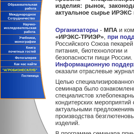
изделия: рынок, законод
Образовательная
работа
актуальное сырье ИРЭКС
Международное
Сотрудничество
Научно-
исследовательская
Организаторы
-
МПА
и ком
работа
«ИРЭКС-ТРИЭР»
,
при под
Учебники,
монографии
Российского Союза пекаре
Книга
питания, биотехнологии и
почетных гостей
безопасности пищи России.
Фотогалерея
Информационную поддер
Как нас найти
оказали отраслевые журна
"АГРОБИЗНЕСКЛУБ"
Гостиница
Целью специализированног
семинара было ознакомлен
специалистов хлебопекарн
кондитерских мероприятий 
актуальными предложения
производства безглютеновы
изделий.
В программе семинара при