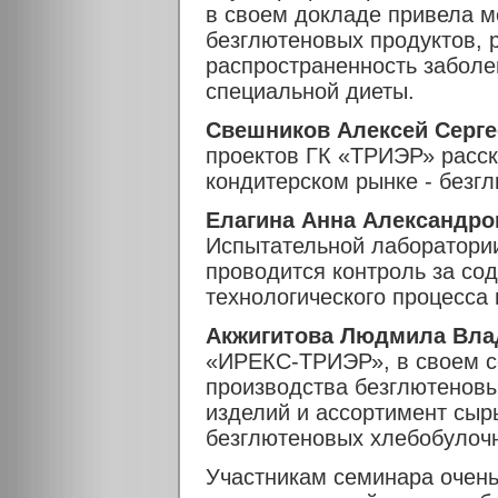
в своем докладе привела м
безглютеновых продуктов, 
распространенность забол
специальной диеты.
Свешников Алексей Серг
проектов ГК «ТРИЭР» расск
кондитерском рынке - безг
Елагина Анна Александро
Испытательной лаборатори
проводится контроль за со
технологического процесса 
Акжигитова Людмила Вл
«ИРЕКС-ТРИЭР», в своем с
производства безглютеновы
изделий и ассортимент сы
безглютеновых хлебобулочн
Участникам семинара очень