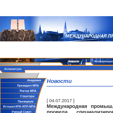
Новости
Академия
Президент МПА
Ректор МПА
Структура
[ 04.07.2017 ]
Президиум
Международная промышл
История ИПК-ИПП-МПА
провела специализир
Ученый Совет