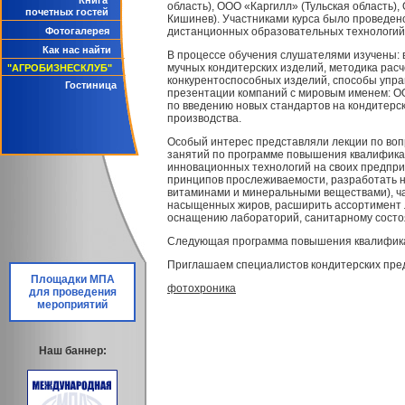
Книга
область), ООО «Каргилл» (Тульская область),
почетных гостей
Кишинев). Участниками курса было проведен
Фотогалерея
дистанционных образовательных технологий
Как нас найти
В процессе обучения слушателями изучены: 
мучных кондитерских изделий, методика расче
"АГРОБИЗНЕСКЛУБ"
конкурентоспособных изделий, способы упр
Гостиница
презентации компаний с мировым именем: О
по введению новых стандартов на кондитерс
производства.
Особый интерес представляли лекции по вопр
занятий по программе повышения квалифик
инновационных технологий на своих предпр
принципов прослеживаемости, разработать 
витаминами и минеральными веществами), ча
насыщенных жиров, расширить ассортимент л
оснащению лабораторий, санитарному состо
Следующая программа повышения квалификац
Приглашаем специалистов кондитерских пре
Площадки МПА
фотохроника
для проведения
мероприятий
Наш баннер: