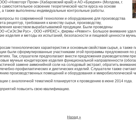
 ООО «Новоторг Пром» (Хабаровский край) и АО «Букурия» (Молдова, г.
о самостоятельное освоение теоретической части курса на основе
, а также выполнены индивидуальные контрольные работы.
вопросы по современной технологии и оборудованию для производства
та рецептур, требования к качеству сырья, производству,
авления качеством вырабатываемой продукции. Были проведены
ОО «СиЭсЭм Рус» , ООО «ИРЕКС», фирмы «Ревент». Большое внимание уделе
кие изделия и методы их испытаний, безопасности и пищевой ценности мучн
осам технологических характеристик и основным свойствам сырья, а также г
ации были сформулированные участниками этой программы предложения по
иятиях. Так, слушатели предполагают внести предложения руководителям п
новые мучные кондитерские изделия функциональной направленности (обог
стичной замене аммонийной соли на солодовый экстракт, обратить внимани
ечебно-профилактических и диетических изделий. Слушатели также считают
янию производственных помещений и оборудования и микробиологической чи
ии с аналогичной тематикой планируется к проведению в июне 2014 года.
дприятий повысить свою квалификацию.
Назад »