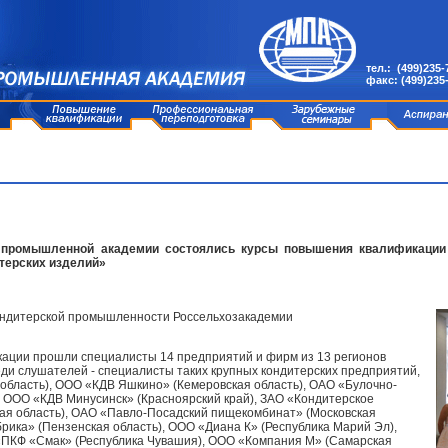
тел.: (499)235-
факс: (499)235
 промышленной академии состоялись курсы повышения квалификации 
терских изделий»
кондитерской промышленности Россельхозакадемии
ации прошли специалисты 14 предприятий и фирм из 13 регионов
еди слушателей - специалисты таких крупных кондитерских предприятий,
область), ООО «КДВ Яшкино» (Кемеровская область), ОАО «Булочно-
, ООО «КДВ Минусинск» (Красноярский край), ЗАО «Кондитерское
я область), ОАО «Павло-Посадский пищекомбинат» (Московская
рика» (Пензенская область), ООО «Диана К» (Республика Марий Эл),
ПКФ «Смак» (Республика Чувашия), ООО «Компания М» (Самарская