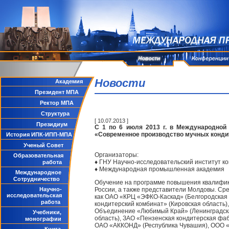
Новости
Академия
Президент МПА
Ректор МПА
Структура
[ 10.07.2013 ]
Президиум
С 1 по 6 июля 2013 г. в Международной
«Современное производство мучных конди
История ИПК-ИПП-МПА
Ученый Совет
Организаторы:
Образовательная
♦ ГНУ Научно-исследовательский институт 
работа
♦ Международная промышленная академия
Международное
Сотрудничество
Обучение на программе повышения квалифик
Научно-
России, а также представители Молдовы. Ср
исследовательская
как ОАО «КРЦ «ЭФКО-Каскад» (Белгородская 
работа
кондитерский комбинат» (Кировская область)
Объединение «Любимый Край» (Ленинградска
Учебники,
область), ЗАО «Пензенская кондитерская фаб
монографии
ОАО «АККОНД» (Республика Чувашия), ООО «