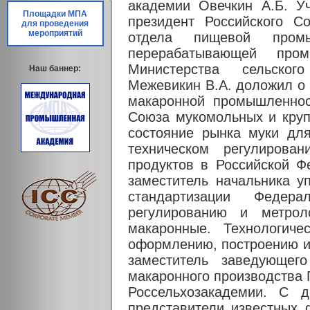
академии Овечкин А.Б. Уч
Площадки МПА
президент Российского С
для проведения
мероприятий
отдела пищевой промы
перерабатывающей про
Министерства сельског
Наш баннер:
Межевикин В.А. доложил о 
макаронной промышленност
Союза мукомольных и круп
состояние рынка муки дл
техническом регулирова
продуктов в Российской Ф
заместитель начальника у
стандартизации Федера
регулированию и метро
макаронные. Технологиче
оформлению, построению и
заместитель заведующег
макаронного производства
Россельхозакадемии. С 
представители известных 