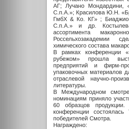
АГ; Лучано Мондардини, «
С.п.А.»; Красилова Ю.Н. «
ГмбХ & Ко. КГ» ; Биаджио
С.п.А.» и др. Костылев
ассортимента макарон
Россельхозакадемии с
химического состава макар
В рамках конференции «
рубежом» прошла выст
предприятий и фирм-про
упаковочных материалов д
отраслевой научно-произ
литературы.
В Международном смотре
номинациям приняло участ
60 образцов продукции.
конференции состоялась 
победителей Смотра.
Награждено: