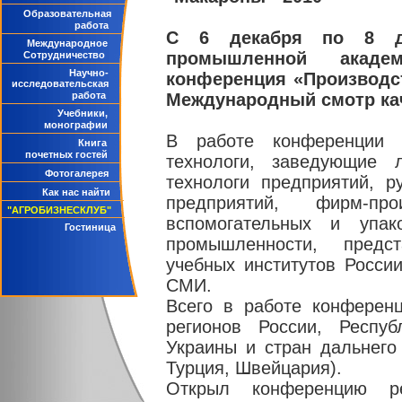
Образовательная
работа
С 6 декабря по 8 де
Международное
промышленной акаде
Сотрудничество
Научно-
конференция «Производст
исследовательская
работа
Международный смотр ка
Учебники,
монографии
В работе конференции п
Книга
почетных гостей
технологи, заведующие 
Фотогалерея
технологи предприятий, р
Как нас найти
предприятий, фирм-про
"АГРОБИЗНЕСКЛУБ"
вспомогательных и упак
Гостиница
промышленности, предст
учебных институтов России
СМИ.
Всего в работе конференц
регионов России, Респуб
Украины и стран дальнего
Турция, Швейцария).
Открыл конференцию р