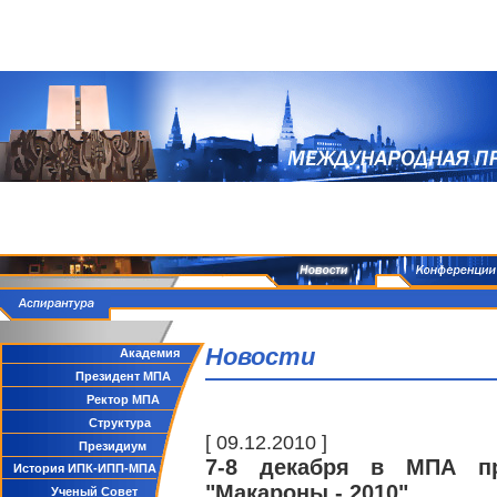
Новости
Академия
Президент МПА
Ректор МПА
Структура
[ 09.12.2010 ]
Президиум
7-8 декабря в МПА пр
История ИПК-ИПП-МПА
"Макароны - 2010"
Ученый Совет