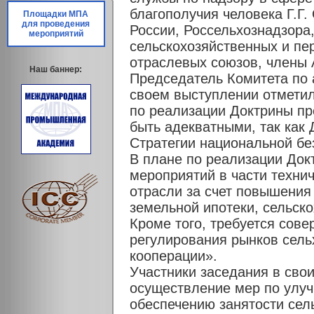
благополучия человека Г.Г
Площадки МПА
для проведения
России, Россельхознадзора,
мероприятий
сельскохозяйственных и п
отраслевых союзов, члены 
Наш баннер:
Председатель Комитета по
своем выступлении отмети
по реализации Доктрины п
быть адекватными, так как 
Стратегии национальной бе
В плане по реализации Док
мероприятий в части техни
отрасли за счет повышения
земельной ипотеки, сельско
Кроме того, требуется сов
регулирования рынков сель
кооперации».
Участники заседания в сво
осуществление мер по улу
обеспечению занятости сел