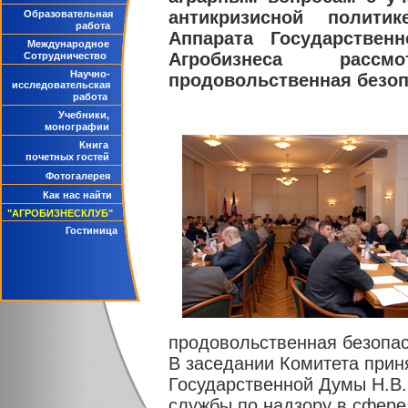
антикризисной полити
Образовательная
работа
Аппарата Государстве
Международное
Агробизнеса рассм
Сотрудничество
Научно-
продовольственная безоп
исследовательская
работа
Учебники,
монографии
Книга
почетных гостей
Фотогалерея
Как нас найти
"АГРОБИЗНЕСКЛУБ"
Гостиница
продовольственная безопас
В заседании Комитета прин
Государственной Думы Н.В.
службы по надзору в сфере