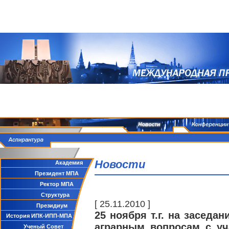
Новости
Академия
Президент МПА
Ректор МПА
Структура
[ 25.11.2010 ]
Президиум
25 ноября т.г. на заседа
История ИПК-ИПП-МПА
аграрным вопросам с уч
Ученый Совет