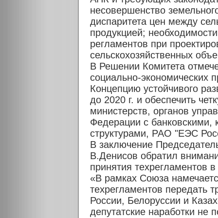
несовершенство земельного
диспаритета цен между се
продукцией; необходимости
регламентов при проектиро
сельскохозяйственных объек
В Решении Комитета отмече
социально-экономических п
Концепцию устойчивого раз
до 2020 г. и обеспечить ч
министерств, органов упра
Федерации с банковскими, 
структурами, РАО "ЕЭС Росс
В заключение Председател
В.Денисов обратил вниман
принятия техрегламентов в
«В рамках Союза намечает
техрегламентов передать т
России, Белоруссии и Каза
депутатские наработки не п