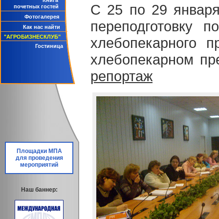
Книга
С 25 по 29 январ
почетных гостей
Фотогалерея
переподготовку п
Как нас найти
"АГРОБИЗНЕСКЛУБ"
хлебопекарного п
Гостиница
хлебопекарном пре
репортаж
Площадки МПА
для проведения
мероприятий
Наш баннер: