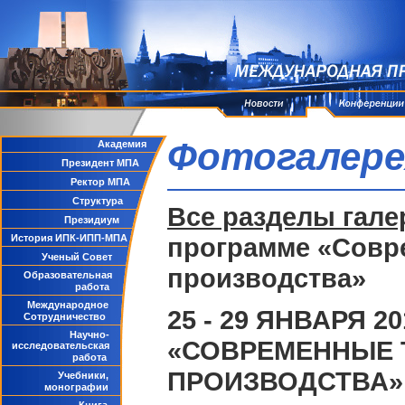
Фотогалере
Академия
Президент МПА
Ректор МПА
Структура
Все разделы гале
Президиум
История ИПК-ИПП-МПА
программе «Совр
Ученый Совет
производства»
Образовательная
работа
Международное
25 - 29 ЯНВАРЯ
Сотрудничество
Научно-
«СОВРЕМЕННЫЕ 
исследовательская
работа
ПРОИЗВОДСТВА»
Учебники,
монографии