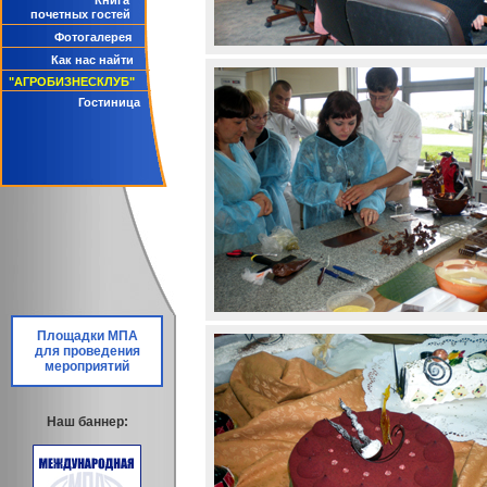
Книга
почетных гостей
Фотогалерея
Как нас найти
"АГРОБИЗНЕСКЛУБ"
Гостиница
Площадки МПА
для проведения
мероприятий
Наш баннер: