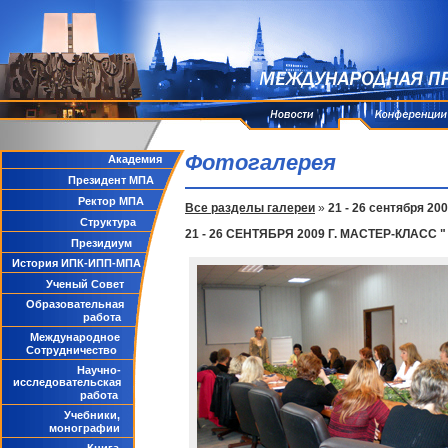
Фотогалерея
Академия
Президент МПА
Ректор МПА
Все разделы галереи
»
21 - 26 сентября 20
Структура
21 - 26 СЕНТЯБРЯ 2009 Г. МАСТЕР-КЛАС
Президиум
История ИПК-ИПП-МПА
Ученый Совет
Образовательная
работа
Международное
Сотрудничество
Научно-
исследовательская
работа
Учебники,
монографии