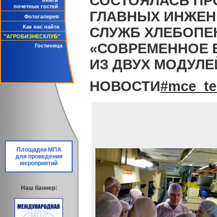
СОСТОЯЛАСЬ ПР
Книга
почетных гостей
ГЛАВНЫХ ИНЖЕН
Фотогалерея
Как нас найти
СЛУЖБ ХЛЕБОПЕ
"АГРОБИЗНЕСКЛУБ"
«СОВРЕМЕННОЕ 
Гостиница
ИЗ ДВУХ МОДУЛЕ
НОВОСТИ
#mce_te
Площадки МПА
для проведения
мероприятий
Наш баннер: