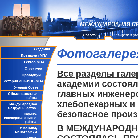
Фотогалере
Академия
Президент МПА
Ректор МПА
Структура
Все разделы гале
Президиум
академии состоя
История ИПК-ИПП-МПА
Ученый Совет
главных инженеро
Образовательная
работа
хлебопекарных и
Международное
Сотрудничество
безопасное произ
Научно-
исследовательская
работа
В МЕЖДУНАРОД
Учебники,
монографии