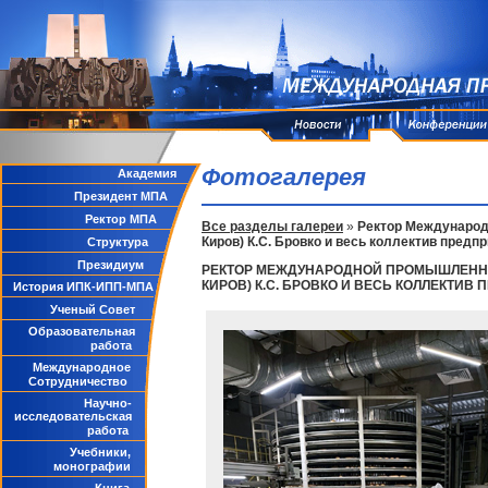
Фотогалерея
Академия
Президент МПА
Ректор МПА
Все разделы галереи
»
Ректор Международн
Киров) К.С. Бровко и весь коллектив пред
Структура
Президиум
РЕКТОР МЕЖДУНАРОДНОЙ ПРОМЫШЛЕННОЙ
КИРОВ) К.С. БРОВКО И ВЕСЬ КОЛЛЕКТИ
История ИПК-ИПП-МПА
Ученый Совет
Образовательная
работа
Международное
Сотрудничество
Научно-
исследовательская
работа
Учебники,
монографии