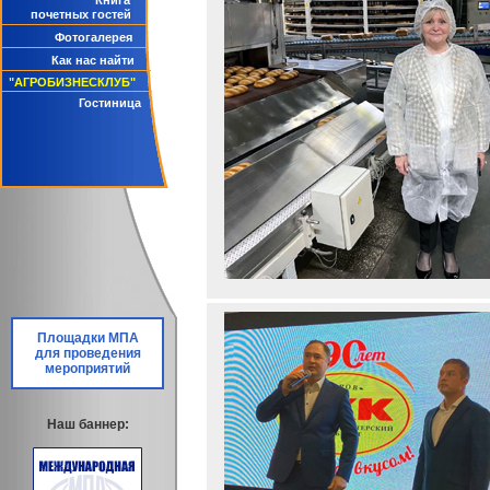
Книга
почетных гостей
Фотогалерея
Как нас найти
"АГРОБИЗНЕСКЛУБ"
Гостиница
Площадки МПА
для проведения
мероприятий
Наш баннер: