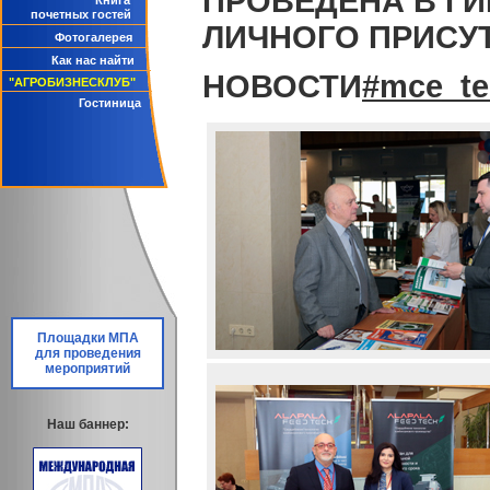
ПРОВЕДЕНА В Г
Книга
почетных гостей
ЛИЧНОГО ПРИСУТ
Фотогалерея
Как нас найти
НОВОСТИ
#mce_te
"АГРОБИЗНЕСКЛУБ"
Гостиница
Площадки МПА
для проведения
мероприятий
Наш баннер: