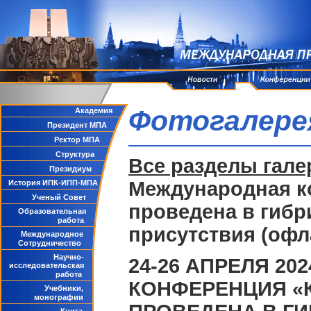
Фотогалере
Академия
Президент МПА
Ректор МПА
Структура
Все разделы гале
Президиум
Международная к
История ИПК-ИПП-МПА
Ученый Совет
проведена в гибр
Образовательная
работа
присутствия (офл
Международное
Сотрудничество
Научно-
24-26 АПРЕЛЯ 2
исследовательская
работа
КОНФЕРЕНЦИЯ «К
Учебники,
монографии