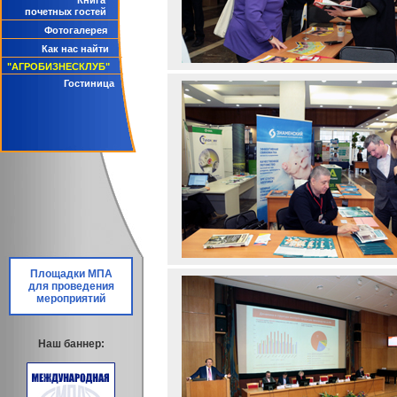
Книга
почетных гостей
Фотогалерея
Как нас найти
"АГРОБИЗНЕСКЛУБ"
Гостиница
Площадки МПА
для проведения
мероприятий
Наш баннер: