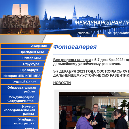
Фотогалерея
Академия
Президент МПА
Ректор МПА
Все разделы галереи
»
5-7 декабря 2023 
дальнейшему устойчивому развитию».
Структура
Президиум
5-7 ДЕКАБРЯ 2023 ГОДА СОСТОЯЛАСЬ X
ДАЛЬНЕЙШЕМУ УСТОЙЧИВОМУ РАЗВИТИЮ
История ИПК-ИПП-МПА
Ученый Совет
НОВОСТИ
Образовательная
работа
Международное
Сотрудничество
Научно-
исследовательская
работа
Учебники,
монографии