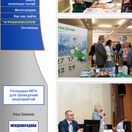
Книга
почетных гостей
Фотогалерея
Как нас найти
"АГРОБИЗНЕСКЛУБ"
Гостиница
Площадки МПА
для проведения
мероприятий
Наш баннер: