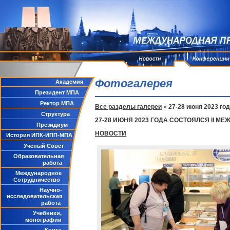
Фотогалерея
Академия
Президент МПА
Ректор МПА
Все разделы галереи
»
27-28 июня 2023 го
Структура
27-28 ИЮНЯ 2023 ГОДА СОСТОЯЛСЯ II 
Президиум
НОВОСТИ
История ИПК-ИПП-МПА
Ученый Совет
Образовательная
работа
Международное
Сотрудничество
Научно-
исследовательская
работа
Учебники,
монографии