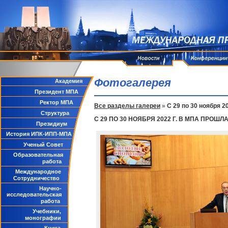
Фотогалерея
Академия
Президент МПА
Ректор МПА
Все разделы галереи
»
С 29 по 30 ноября
Структура
С 29 ПО 30 НОЯБРЯ 2022 Г. В МПА ПРО
Президиум
История ИПК-ИПП-МПА
Ученый Совет
Образовательная
работа
Международное
Сотрудничество
Научно-
исследовательская
работа
Учебники,
монографии