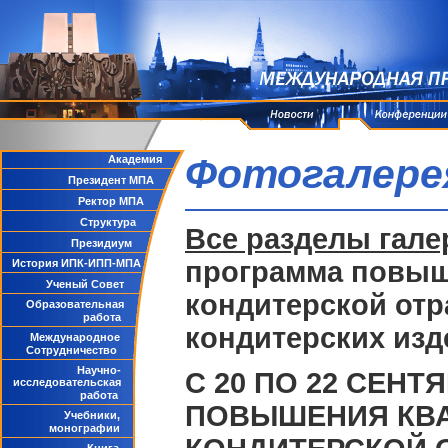
Фотогалере
Академия
Президент МПА
Ректор МПА
Структура
Все разделы гале
Президиум
программа повыш
История ИПК-ИПП-МПА
Ученый Совет
кондитерской от
Образовательная
работа
кондитерских изд
Международное
Сотрудничество
Научно-
С 20 ПО 22 СЕНТ
исследовательская
работа
ПОВЫШЕНИЯ КВА
Учебники,
монографии