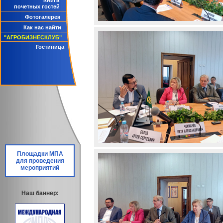
Книга
почетных гостей
Фотогалерея
Как нас найти
"АГРОБИЗНЕСКЛУБ"
Гостиница
Площадки МПА
для проведения
мероприятий
Наш баннер: