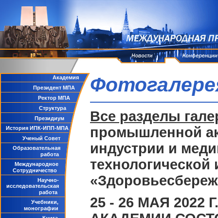
Фотогалере
Академия
Президент МПА
Ректор МПА
Структура
Все разделы гале
Президиум
промышленной ак
История ИПК-ИПП-МПА
Ученый Совет
индустрии и меди
Образовательная
работа
технологической 
Международное
Сотрудничество
«Здоровьесбереже
Научно-
исследовательская
работа
25 - 26 МАЯ 20
Учебники,
монографии