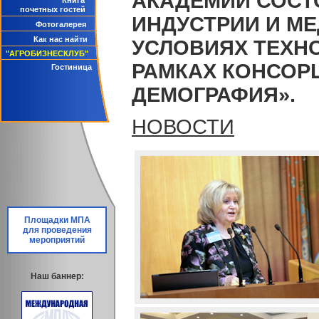
АКАДЕМИИ СОСТ
Книга
почетных гостей
ИНДУСТРИИ И М
Фотогалерея
Как нас найти
УСЛОВИЯХ ТЕХН
"АГРОБИЗНЕСКЛУБ"
РАМКАХ КОНСОР
Гостиница
ДЕМОГРАФИЯ».
НОВОСТИ
Площадки МПА
для проведения
мероприятий
Наш баннер: