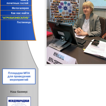
Книга
почетных гостей
Фотогалерея
Как нас найти
"АГРОБИЗНЕСКЛУБ"
Гостиница
Площадки МПА
для проведения
мероприятий
Наш баннер: