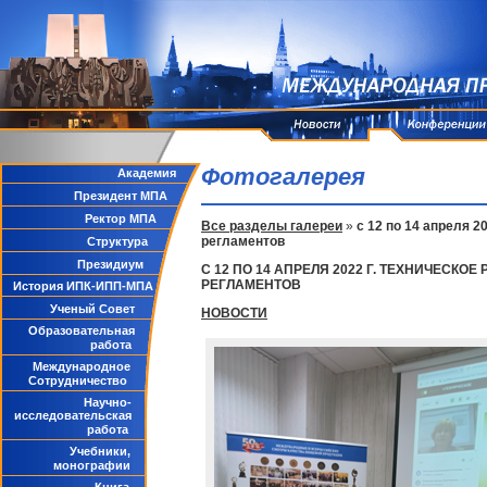
Фотогалерея
Академия
Президент МПА
Ректор МПА
Все разделы галереи
»
с 12 по 14 апреля 
регламентов
Структура
Президиум
С 12 ПО 14 АПРЕЛЯ 2022 Г. ТЕХНИЧЕС
РЕГЛАМЕНТОВ
История ИПК-ИПП-МПА
Ученый Совет
НОВОСТИ
Образовательная
работа
Международное
Сотрудничество
Научно-
исследовательская
работа
Учебники,
монографии