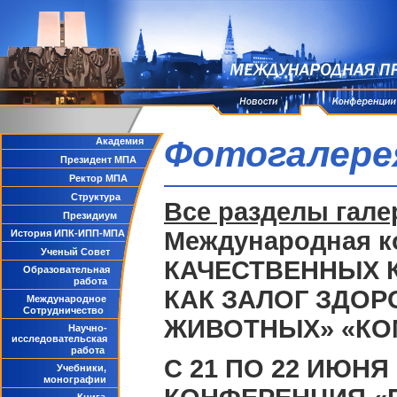
Фотогалере
Академия
Президент МПА
Ректор МПА
Структура
Все разделы гале
Президиум
Международная 
История ИПК-ИПП-МПА
Ученый Совет
КАЧЕСТВЕННЫХ 
Образовательная
работа
КАК ЗАЛОГ ЗДО
Международное
Сотрудничество
ЖИВОТНЫХ» «КО
Научно-
исследовательская
работа
С 21 ПО 22 ИЮНЯ
Учебники,
монографии