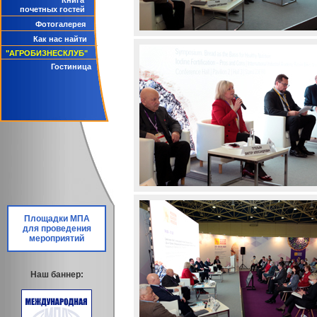
Книга
почетных гостей
Фотогалерея
Как нас найти
"АГРОБИЗНЕСКЛУБ"
Гостиница
Площадки МПА
для проведения
мероприятий
Наш баннер: