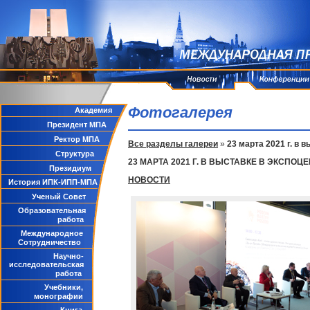
Фотогалерея
Академия
Президент МПА
Ректор МПА
Все разделы галереи
»
23 марта 2021 г. 
Структура
23 МАРТА 2021 Г. В ВЫСТАВКЕ В ЭКСПО
Президиум
НОВОСТИ
История ИПК-ИПП-МПА
Ученый Совет
Образовательная
работа
Международное
Сотрудничество
Научно-
исследовательская
работа
Учебники,
монографии