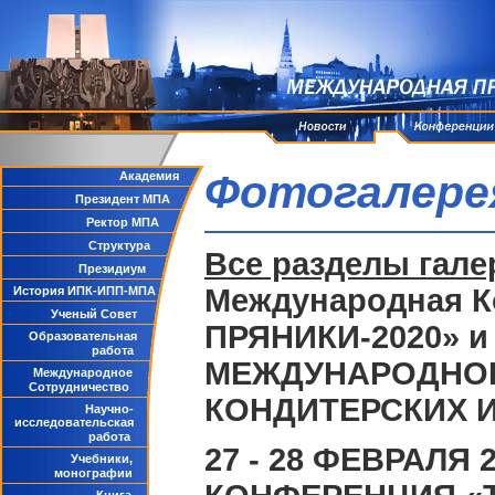
Фотогалере
Академия
Президент МПА
Ректор МПА
Структура
Все разделы гале
Президиум
Международная К
История ИПК-ИПП-МПА
Ученый Совет
ПРЯНИКИ-2020» и
Образовательная
работа
МЕЖДУНАРОДНОГ
Международное
Сотрудничество
КОНДИТЕРСКИХ 
Научно-
исследовательская
работа
27 - 28 ФЕВРАЛЯ
Учебники,
монографии