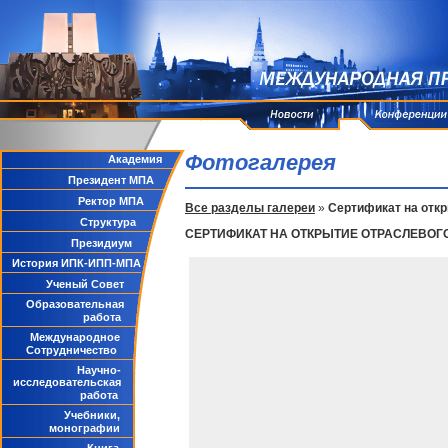
Фотогалерея
Академия
Президент МПА
Ректор МПА
Все разделы галереи
»
Сертификат на откр
Структура
СЕРТИФИКАТ НА ОТКРЫТИЕ ОТРАСЛЕВОГ
Президиум
История ИПК-ИПП-МПА
Ученый Совет
Образовательная
работа
Международное
Сотрудничество
Научно-
исследовательская
работа
Учебники,
монографии