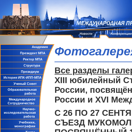
Фотогалере
Академия
Президент МПА
Ректор МПА
Структура
Все разделы гале
Президиум
XIII юбилейный 
История ИПК-ИПП-МПА
Ученый Совет
России, посвящё
Образовательная
работа
России и XVI Ме
Международное
Сотрудничество
Научно-
C 26 ПО 27 СЕНТ
исследовательская
работа
СЪЕЗД МУКОМОЛ
Учебники,
монографии