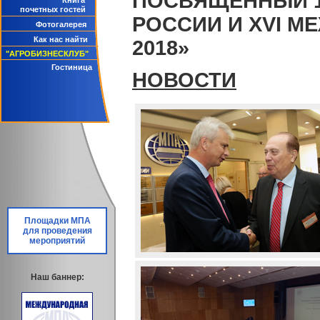
ПОСВЯЩЁННЫЙ 1
Книга
почетных гостей
РОССИИ И XVI 
Фотогалерея
Как нас найти
2018»
"АГРОБИЗНЕСКЛУБ"
Гостиница
НОВОСТИ
Площадки МПА
для проведения
мероприятий
Наш баннер: