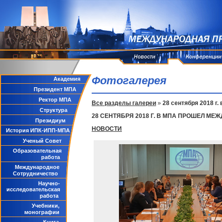
Фотогалерея
Академия
Президент МПА
Ректор МПА
Все разделы галереи
»
28 сентября 2018 
Структура
28 СЕНТЯБРЯ 2018 Г. В МПА ПРОШЕЛ 
Президиум
НОВОСТИ
История ИПК-ИПП-МПА
Ученый Совет
Образовательная
работа
Международное
Сотрудничество
Научно-
исследовательская
работа
Учебники,
монографии