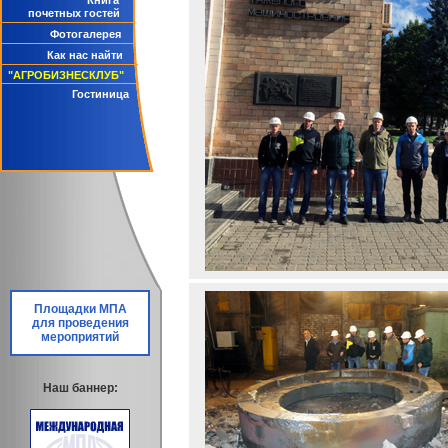
Книга
почетных гостей
Фотогалерея
Как нас найти
"АГРОБИЗНЕСКЛУБ"
Гостиница
Площадки МПА
для проведения
мероприятий
Наш баннер: