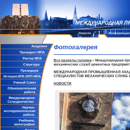
Фотогалерея
Академия
Президент МПА
Ректор МПА
Все разделы галереи
»
Международная пром
механических служб цементных предприят
Структура
Президиум
МЕЖДУНАРОДНАЯ ПРОМЫШЛЕННАЯ АКАДЕМ
СПЕЦИАЛИСТОВ МЕХАНИЧЕСКИХ СЛУЖБ
История ИПК-ИПП-МПА
Ученый Совет
НОВОСТИ
Образовательная
работа
Международное
Сотрудничество
Научно-
исследовательская
работа
Учебники,
монографии