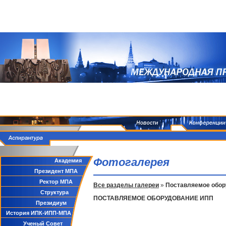
Фотогалерея
Академия
Президент МПА
Ректор МПА
Все разделы галереи
»
Поставляемое обо
Структура
ПОСТАВЛЯЕМОЕ ОБОРУДОВАНИЕ ИПП
Президиум
История ИПК-ИПП-МПА
Ученый Совет