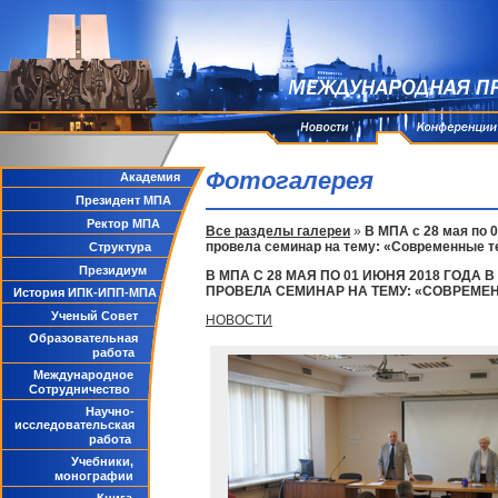
Фотогалерея
Академия
Президент МПА
Ректор МПА
Все разделы галереи
»
В МПА с 28 мая по 
провела семинар на тему: «Современные т
Структура
Президиум
В МПА С 28 МАЯ ПО 01 ИЮНЯ 2018 ГО
ПРОВЕЛА СЕМИНАР НА ТЕМУ: «СОВРЕМЕ
История ИПК-ИПП-МПА
Ученый Совет
НОВОСТИ
Образовательная
работа
Международное
Сотрудничество
Научно-
исследовательская
работа
Учебники,
монографии