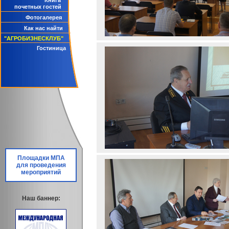
Книга
почетных гостей
Фотогалерея
Как нас найти
"АГРОБИЗНЕСКЛУБ"
Гостиница
Площадки МПА
для проведения
мероприятий
Наш баннер: