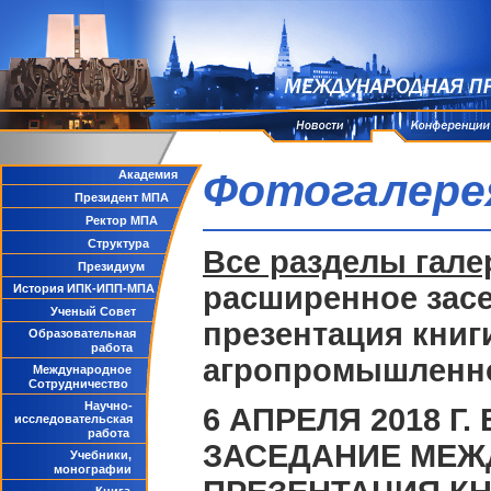
Фотогалере
Академия
Президент МПА
Ректор МПА
Структура
Все разделы гале
Президиум
расширенное зас
История ИПК-ИПП-МПА
Ученый Совет
презентация книг
Образовательная
работа
агропромышленно
Международное
Сотрудничество
Научно-
6 АПРЕЛЯ 2018 
исследовательская
работа
ЗАСЕДАНИЕ МЕЖ
Учебники,
монографии