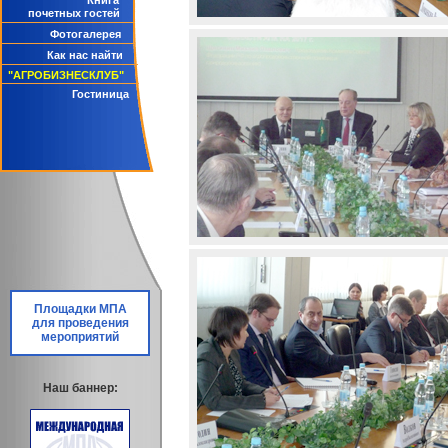
Книга
почетных гостей
Фотогалерея
Как нас найти
"АГРОБИЗНЕСКЛУБ"
Гостиница
Площадки МПА
для проведения
мероприятий
Наш баннер: