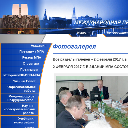
Фотогалерея
Академия
Президент МПА
Ректор МПА
Все разделы галереи
»
2 февраля 2017 г. 
Структура
2 ФЕВРАЛЯ 2017 Г. В ЗДАНИИ МПА СО
Президиум
История ИПК-ИПП-МПА
Ученый Совет
Образовательная
работа
Международное
Сотрудничество
Научно-
исследовательская
работа
Учебники,
монографии