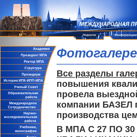
Фотогалере
Академия
Президент МПА
Ректор МПА
Структура
Все разделы гале
Президиум
История ИПК-ИПП-МПА
повышения квали
Ученый Совет
провела выездно
Образовательная
работа
компании БАЗЕЛ 
Международное
Сотрудничество
производства цем
Научно-
исследовательская
работа
В МПА С 27 ПО 
Учебники,
монографии