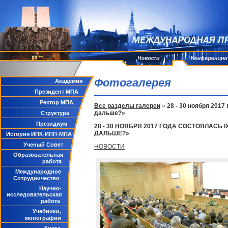
Фотогалерея
Академия
Президент МПА
Ректор МПА
Все разделы галереи
»
28 - 30 ноября 201
дальше?»
Структура
Президиум
28 - 30 НОЯБРЯ 2017 ГОДА СОСТОЯЛАС
ДАЛЬШЕ?»
История ИПК-ИПП-МПА
Ученый Совет
НОВОСТИ
Образовательная
работа
Международное
Сотрудничество
Научно-
исследовательская
работа
Учебники,
монографии