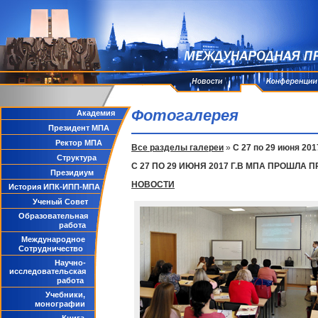
Фотогалерея
Академия
Президент МПА
Ректор МПА
Все разделы галереи
»
С 27 по 29 июня 2
Структура
С 27 ПО 29 ИЮНЯ 2017 Г.В МПА ПРОШ
Президиум
НОВОСТИ
История ИПК-ИПП-МПА
Ученый Совет
Образовательная
работа
Международное
Сотрудничество
Научно-
исследовательская
работа
Учебники,
монографии