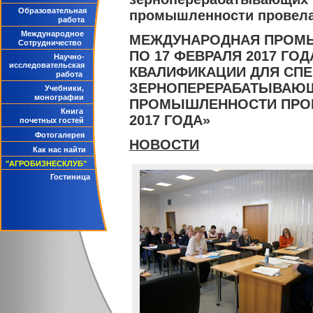
Образовательная
промышленности провела 
работа
Международное
МЕЖДУНАРОДНАЯ ПРОМЫ
Сотрудничество
ПО 17 ФЕВРАЛЯ 2017 ГО
Научно-
исследовательская
КВАЛИФИКАЦИИ ДЛЯ СП
работа
ЗЕРНОПЕРЕРАБАТЫВАЮЩ
Учебники,
монографии
ПРОМЫШЛЕННОСТИ ПРОВ
Книга
2017 ГОДА»
почетных гостей
Фотогалерея
НОВОСТИ
Как нас найти
"АГРОБИЗНЕСКЛУБ"
Гостиница