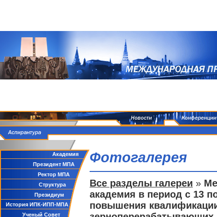
Фотогалерея
Академия
Президент МПА
Ректор МПА
Все разделы галереи
»
Ме
Структура
академия в период с 13 п
Президиум
повышения квалификации
История ИПК-ИПП-МПА
зерноперерабатывающих 
Ученый Совет