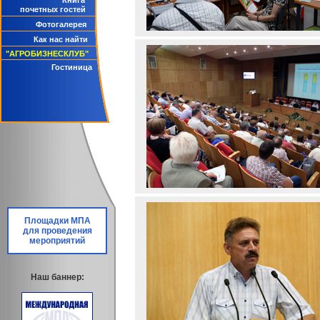
Книга
почетных гостей
Фотогалерея
Как нас найти
"АГРОБИЗНЕСКЛУБ"
Гостиница
Площадки МПА
для проведения
мероприятий
Наш баннер: