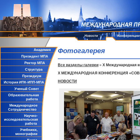
Фотогалерея
Академия
Президент МПА
Ректор МПА
Все разделы галереи
»
X Международная к
Структура
X МЕЖДУНАРОДНАЯ КОНФЕРЕНЦИЯ «СОВ
Президиум
НОВОСТИ
История ИПК-ИПП-МПА
Ученый Совет
Образовательная
работа
Международное
Сотрудничество
Научно-
исследовательская
работа
Учебники,
монографии